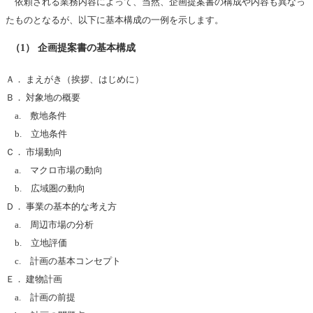
依頼される業務内容によって、当然、企画提案書の構成や内容も異なっ
たものとなるが、以下に基本構成の一例を示します。
（1） 企画提案書の基本構成
Ａ． まえがき（挨拶、はじめに）
Ｂ． 対象地の概要
a. 敷地条件
b. 立地条件
Ｃ． 市場動向
a. マクロ市場の動向
b. 広域圏の動向
Ｄ． 事業の基本的な考え方
a. 周辺市場の分析
b. 立地評価
c. 計画の基本コンセプト
Ｅ． 建物計画
a. 計画の前提