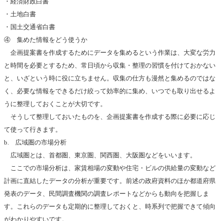
・経済財政白書
・土地白書
・国土交通省白書
④ 集めた情報をどう使うか
企画提案書を作成するためにデータを集めるという作業は、大変な労力
と時間を必要とするため、常日頃から収集・整理の習慣を付けておかない
と、いざという時に役に立ちません。収集の仕方も漫然と集めるのではな
く、必要な情報をできるだけ絞って効率的に集め、いつでも取り出せるよ
うに整理しておくことが大切です。
そうして整理しておいたものを、企画提案書を作成する際に必要に応じ
て使って行きます。
b. 広域圏の市場分析
広域圏とは、首都圏、東京圏、関西圏、大阪圏などをいいます。
ここでの市場分析は、家賃相場の変動や住宅・ビルの供給量の変動など
計画に直結したデータの分析が重要です。前述の政府資料のほか都道府県
発表のデータ、民間調査機関の調査レポートなどからも動向を把握しま
す。これらのデータも定期的に整理しておくと、時系列で把握できて傾向
がわかりやすいです。