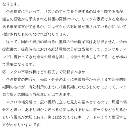
なります。
企画提案に当たって、リスクのすべてを予測するのは不可能であるが、
過去の経験から予測される範囲の変動の中で、リスクを吸収できる余裕の
ある事業収支ができるか、又は何らかの対応策が施されているかについて
検討されたものでなければなりません。
従って、国内の経済の動向等に無縁の企画提案書はあり得ません。企画
提案書の、提案時点における経済環境の分析は当然として、コンサルティ
ングに携わってきた過去の経過を基に、今後の見通しを立てることが極め
て重要になります。
② マクロ市場分析はどの程度まで記載すべきか
企画提案の内容が、売却・処分のように事業着手から完了まで比較的短
期間のものが、有効利用のように相当長期にわたるものかによって、マク
ロ市場との関係も当然違いが出てきます。
マクロ市場分析は、広い視野に立った見方を基本とするので、周辺市場
分析と違い、あまり細かく述べる必要はありません。データをどう見るか
という視点が大切であり、例えば次のようにキーワードをうまく整理する
方がわかりやすいです。