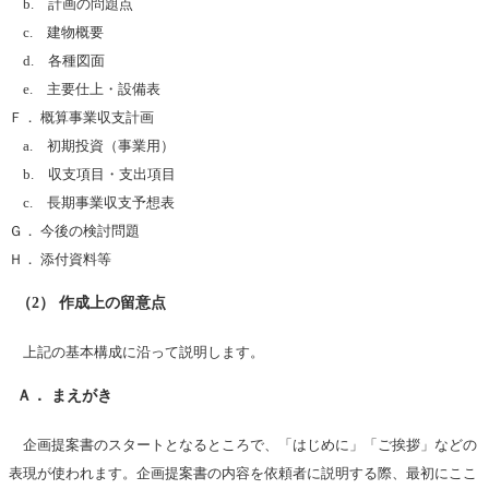
b. 計画の問題点
c. 建物概要
d. 各種図面
e. 主要仕上・設備表
Ｆ． 概算事業収支計画
a. 初期投資（事業用）
b. 収支項目・支出項目
c. 長期事業収支予想表
Ｇ． 今後の検討問題
Ｈ． 添付資料等
（2） 作成上の留意点
上記の基本構成に沿って説明します。
Ａ． まえがき
企画提案書のスタートとなるところで、「はじめに」「ご挨拶」などの
表現が使われます。企画提案書の内容を依頼者に説明する際、最初にここ