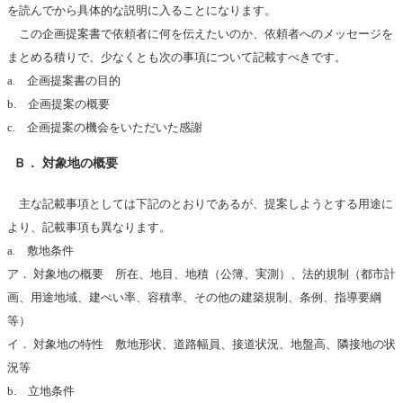
を読んでから具体的な説明に入ることになります。
この企画提案書で依頼者に何を伝えたいのか、依頼者へのメッセージを
まとめる積りで、少なくとも次の事項について記載すべきです。
a. 企画提案書の目的
b. 企画提案の概要
c. 企画提案の機会をいただいた感謝
Ｂ． 対象地の概要
主な記載事項としては下記のとおりであるが、提案しようとする用途に
より、記載事項も異なります。
a. 敷地条件
ア． 対象地の概要 所在、地目、地積（公簿、実測）、法的規制（都市計
画、用途地域、建ぺい率、容積率、その他の建築規制、条例、指導要綱
等）
イ． 対象地の特性 敷地形状、道路幅員、接道状況、地盤高、隣接地の状
況等
b. 立地条件