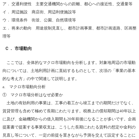
ア． 交通利便性 主要交通機関からの距離、都心への接近性、交通量等
イ． 周辺施設 商店街、周辺利便施設等
ウ． 環境条件 街並、公園、自然環境等
エ． 将来の動向 用途規制見直し、都市計画事業、都市計画道路、区画整
理等
Ｃ． 市場動向
ここでは、全体的なマクロ市場動向を分析します。対象地周辺の市場動
向については、土地利用計画に直結するものとして、次項の「事業の基本
的な考え方」の中で関連して説明します。
a. マクロ市場動向分析
① マクロ市場分析はなぜ必要か
土地の有効利用の事業は、工事の着工から竣工までの期間だけでなく、
賃貸管理も含めて極めて長期にわたります。税務上の償却期間は40年以上
に及び、金融機関からの借入期間も20年前後になることが多いです。企画
提案書で提案する事業収支は、こうした長期にわたる賃料の想定や金利の
見直し等について、一定の前提を置きながら予測を交えて設定することに